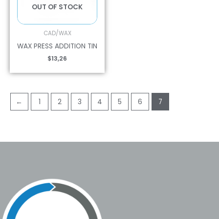
OUT OF STOCK
CAD/WAX
WAX PRESS ADDITION TIN
$
13,26
←
1
2
3
4
5
6
7