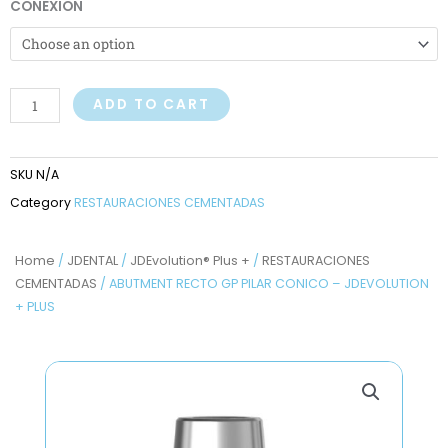
ABUTMENT
CONEXION
RECTO
GP
PILAR
CONICO
ADD TO CART
-
JDEVOLUTION
SKU
N/A
+
Category
RESTAURACIONES CEMENTADAS
PLUS
quantity
Home
/
JDENTAL
/
JDEvolution® Plus +
/
RESTAURACIONES
CEMENTADAS
/ ABUTMENT RECTO GP PILAR CONICO – JDEVOLUTION
+ PLUS