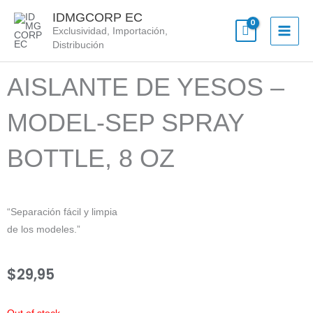
Skip
IDMGCORP EC
to
Exclusividad, Importación,
content
Distribución
AISLANTE DE YESOS –
MODEL-SEP SPRAY
BOTTLE, 8 OZ
“Separación fácil y limpia
de los modeles.”
$
29,95