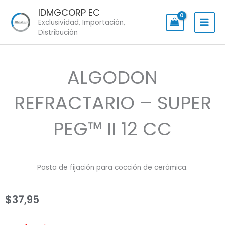
Skip
IDMGCORP EC
to
Exclusividad, Importación,
content
Distribución
ALGODON
REFRACTARIO – SUPER
PEG™ II 12 CC
Pasta de fijación para cocción de cerámica.
$
37,95