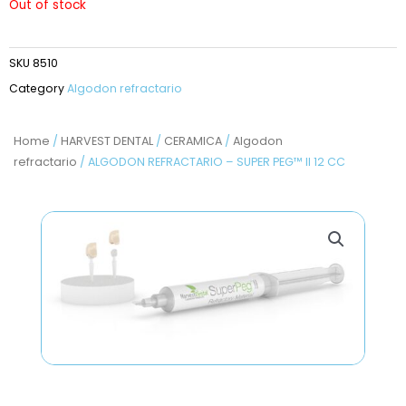
Out of stock
SKU
8510
Category
Algodon refractario
Home
/
HARVEST DENTAL
/
CERAMICA
/
Algodon
refractario
/ ALGODON REFRACTARIO – SUPER PEG™ II 12 CC