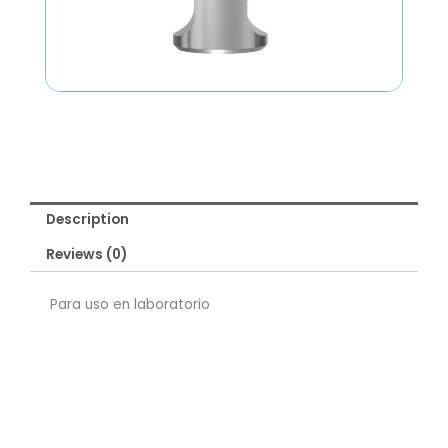
Description
Reviews (0)
Para uso en laboratorio