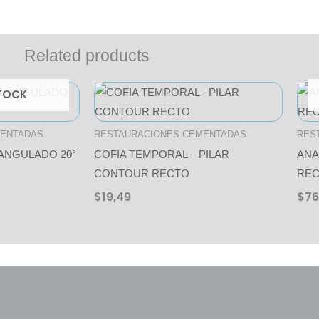
Related products
rice
TOCK
ange:
136,80
through
MENTADAS
RESTAURACIONES CEMENTADAS
RES
$180,00
 ANGULADO 20°
COFIA TEMPORAL – PILAR
ANA
CONTOUR RECTO
RE
$
19,49
$
76