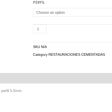
COFIA
PERFIL
DE
IMPRESION
-
ADD TO CART
PILAR
CONTOUR
RECTO
SKU
N/A
quantity
Category
RESTAURACIONES CEMENTADAS
n perfil 5.5mm.