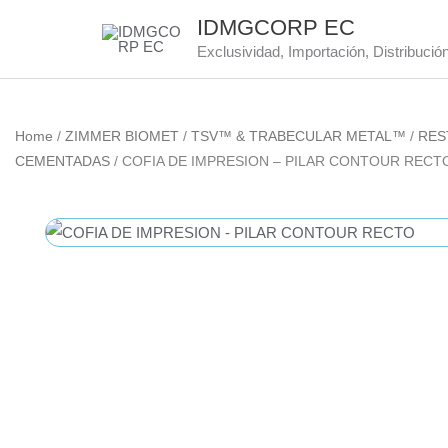
Skip
IDMGCORP EC
to
Exclusividad, Importación, Distribució
content
Home
/
ZIMMER BIOMET
/
TSV™ & TRABECULAR METAL™
/
RES
CEMENTADAS
/ COFIA DE IMPRESION – PILAR CONTOUR RECT