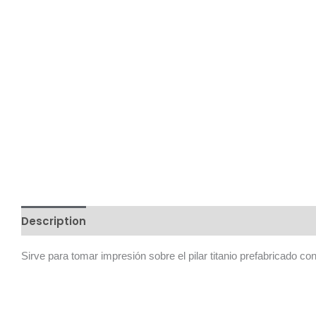
Description
Additional information
Reviews (0)
Sirve para tomar impresión sobre el pilar titanio prefabricado co