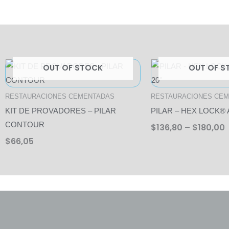
P
OUT OF STOCK
OUT OF S
r
$
RESTAURACIONES CEMENTADAS
RESTAURACIONES CE
KIT DE PROVADORES – PILAR
PILAR – HEX LOCK®
CONTOUR
$
136,80
–
$
180,00
$
66,05