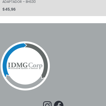
ADAPTADOR – BHS30
$
45,96