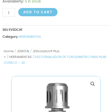
DESTORNILLADOR
Availability:
5 in stock
DE
ADD TO CART
TORQUIMETRO
PARA
PILAR
SKU
EVSDCAF
CONICO
Category
HERRAMIENTAS
-
JD
quantity
Home
/
JDENTAL
/
JDEvolution® Plus
+
/
HERRAMIENTAS
/ DESTORNILLADOR DE TORQUIMETRO PARA PILAR
CONICO – JD