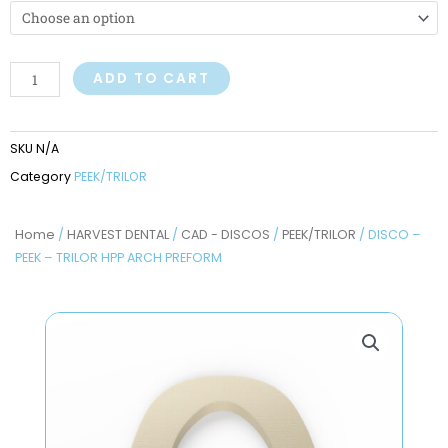
-
PEEK
through
-
$371,65
TRILOR
ADD TO CART
HPP
ARCH
SKU
N/A
PREFORM
Category
PEEK/TRILOR
quantity
Home
/
HARVEST DENTAL
/
CAD - DISCOS
/
PEEK/TRILOR
/ DISCO –
PEEK – TRILOR HPP ARCH PREFORM