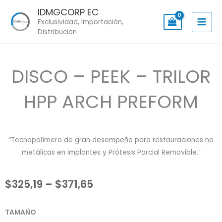
Skip
IDMGCORP EC
to
Exclusividad, Importación,
content
Distribución
DISCO – PEEK – TRILOR
HPP ARCH PREFORM
“Tecnopolímero de gran desempeño para restauraciones no
metálicas en implantes y Prótesis Parcial Removible.”
Price
$
325,19
–
$
371,65
range:
DISCO
TAMAÑO
$325,19