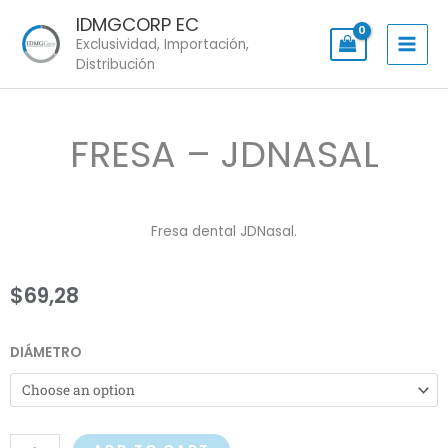
Skip
IDMGCORP EC
to
Exclusividad, Importación,
content
Distribución
FRESA – JDNASAL
Fresa dental JDNasal.
$
69,28
FRESA
DIÁMETRO
-
JDNASAL
quantity