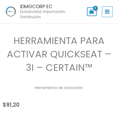
Skip
IDMGCORP EC
to
Exclusividad, Importación,
content
Distribución
HERRAMIENTA PARA
ACTIVAR QUICKSEAT –
3I – CERTAIN™
Herramienta de activación.
$
91,20