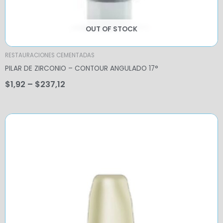
OUT OF STOCK
RESTAURACIONES CEMENTADAS
PILAR DE ZIRCONIO – CONTOUR ANGULADO 17°
$
1,92
–
$
237,12