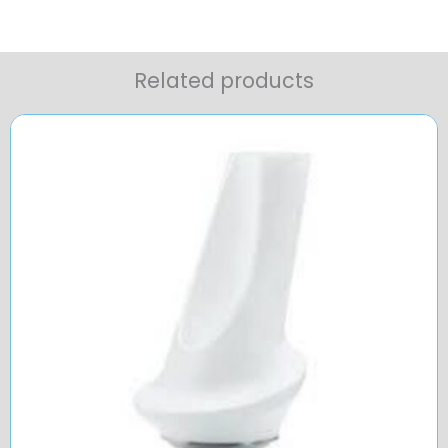
Related products
Price
range:
$1,92
through
$237,12