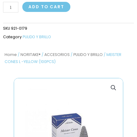
CONES
ADD TO CART
L
-
YELLOW
SKU
921-0179
(100PCS)
Category
PULIDO Y BRILLO
quantity
Home
/
NORITAKE®
/
ACCESORIOS
/
PULIDO Y BRILLO
/ MEISTER
CONES L -YELLOW (100PCS)