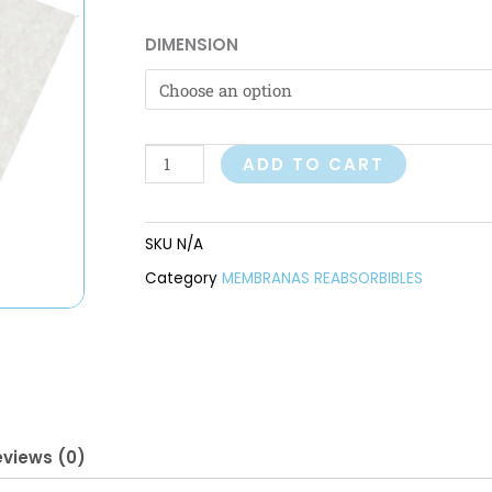
range:
MEMBRANA
DIMENSION
$143,14
REABSORBIBLE
-
through
BIOMEND
$219,74
EXTEND®
ADD TO CART
quantity
SKU
N/A
Category
MEMBRANAS REABSORBIBLES
eviews (0)