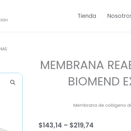
Tienda
Nosotro
ción
NAS
MEMBRANA REAB
BIOMEND E
Membrana de colágeno de
Price
$
143,14
–
$
219,74