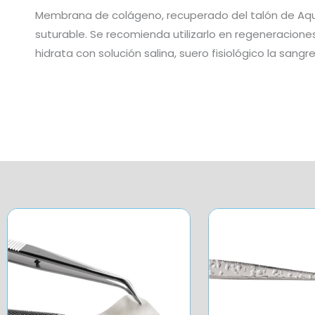
Membrana de colágeno, recuperado del talón de Aqui
suturable. Se recomienda utilizarlo en regeneracion
hidrata con solución salina, suero fisiológico la san
Price
range:
$216,58
through
$400,67