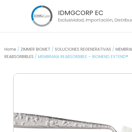
Skip
IDMGCORP EC
to
content
Exclusividad, Importación, Distribu
Home
/
ZIMMER BIOMET
/
SOLUCIONES REGENERATIVAS
/
MEMBRA
REABSORBIBLES
/ MEMBRANA REABSORBIBLE – BIOMEND EXTEND®