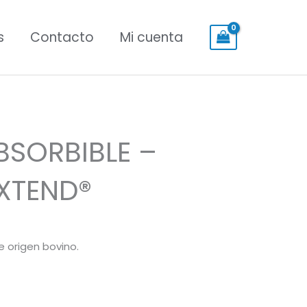
s
Contacto
Mi cuenta
SORBIBLE –
XTEND®
 origen bovino.