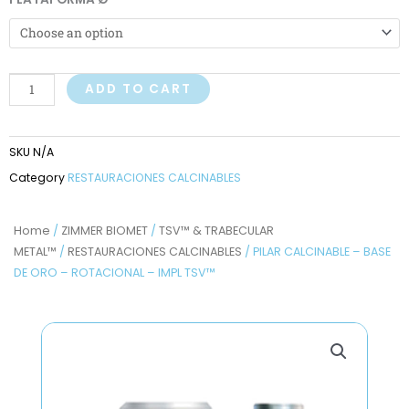
CALCINABLE
-
BASE
DE
ADD TO CART
ORO
-
SKU
N/A
ROTACIONAL
Category
RESTAURACIONES CALCINABLES
-
IMPL
TSV™
Home
/
ZIMMER BIOMET
/
TSV™ & TRABECULAR
quantity
METAL™
/
RESTAURACIONES CALCINABLES
/ PILAR CALCINABLE – BASE
DE ORO – ROTACIONAL – IMPL TSV™