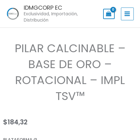
Skip
IDMGCORP EC
to
Exclusividad, Importación,
content
Distribución
PILAR CALCINABLE –
BASE DE ORO –
ROTACIONAL – IMPL
TSV™
$
184,32
PILAR
PLATAFORMA Ø