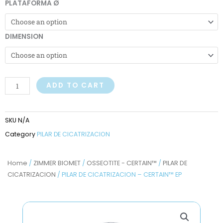
PILAR
PLATAFORMA Ø
DE
CICATRIZACION
DIMENSION
-
CERTAIN™
EP
quantity
ADD TO CART
SKU
N/A
Category
PILAR DE CICATRIZACION
Home
/
ZIMMER BIOMET
/
OSSEOTITE - CERTAIN™
/
PILAR DE
CICATRIZACION
/ PILAR DE CICATRIZACION – CERTAIN™ EP