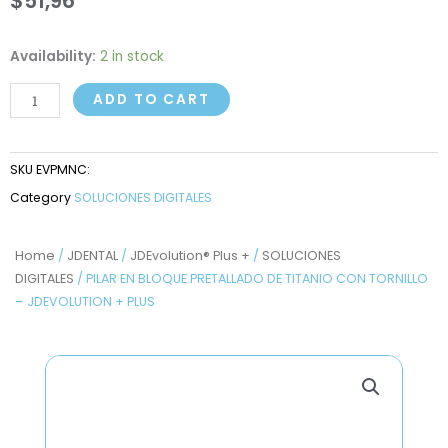
$
51,96
PILAR
Availability:
2 in stock
EN
ADD TO CART
BLOQUE
PRETALLADO
DE
SKU
EVPMNC:
TITANIO
Category
SOLUCIONES DIGITALES
CON
TORNILLO
-
Home
/
JDENTAL
/
JDEvolution® Plus +
/
SOLUCIONES
DIGITALES
/ PILAR EN BLOQUE PRETALLADO DE TITANIO CON TORNILLO
JDEVOLUTION
– JDEVOLUTION + PLUS
+
PLUS
quantity