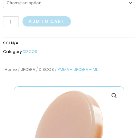
ML
quantity
ADD TO CART
SKU
N/A
Category
DISCOS
Home
/
UPCERA
/
DISCOS
/ PMMA – UPCERA – ML