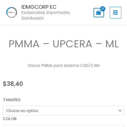
Skip
IDMGCORP EC
to
Exclusividad, Importación,
content
Distribución
PMMA – UPCERA – ML
Discos PMMA para sistema CAD/CAM
$
38,40
PMMA
TAMAÑO
-
UPCERA
COLOR
-