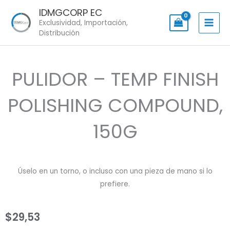
Skip
IDMGCORP EC
to
Exclusividad, Importación,
content
Distribución
PULIDOR – TEMP FINISH
POLISHING COMPOUND,
150G
Úselo en un torno, o incluso con una pieza de mano si lo
prefiere.
$
29,53