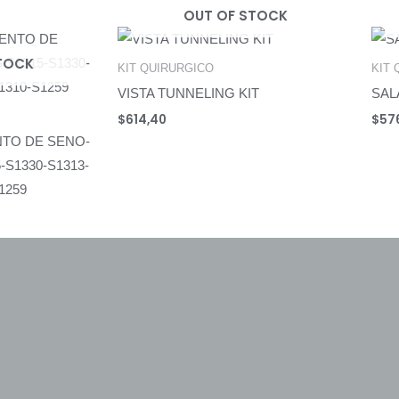
OUT OF STOCK
TOCK
KIT QUIRURGICO
KIT 
VISTA TUNNELING KIT
SAL
$
614,40
$
57
NTO DE SENO-
-S1330-S1313-
1259