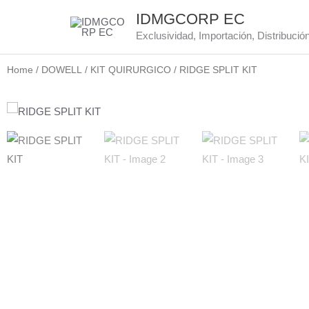
Skip
IDMGCORP EC
to
Exclusividad, Importación, Distribució
content
Home
/
DOWELL
/
KIT QUIRURGICO
/ RIDGE SPLIT KIT