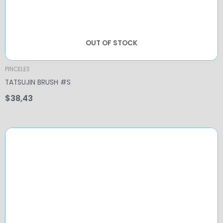
OUT OF STOCK
PINCELES
TATSUJIN BRUSH #S
$
38,43