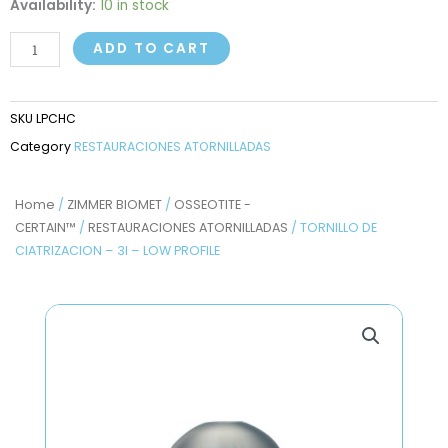
TORNILLO
Availability:
10 in stock
DE
ADD TO CART
CIATRIZACION
-
3I
SKU
LPCHC
-
Category
RESTAURACIONES ATORNILLADAS
LOW
PROFILE
quantity
Home
/
ZIMMER BIOMET
/
OSSEOTITE -
CERTAIN™
/
RESTAURACIONES ATORNILLADAS
/ TORNILLO DE
CIATRIZACION – 3I – LOW PROFILE