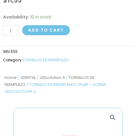
$
11,55
TORNILLO
Availability:
10 in stock
DE
ADD TO CART
REEMPLAMZO
PILAR
-
SKU
ESS
SCREW
Category
TORNILLOS DE REEMPLAZO
JDEVOLUTION®
S
quantity
Home
/
JDENTAL
/
JDEvolution S
/
TORNILLOS DE
REEMPLAZO
/ TORNILLO DE REEMPLAMZO PILAR – SCREW
JDEVOLUTION® S