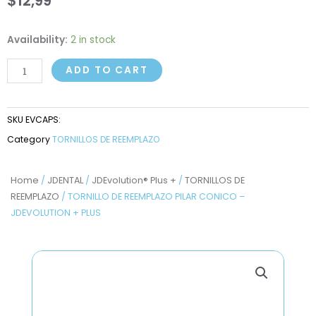
$
12,99
TORNILLO
Availability:
2 in stock
DE
ADD TO CART
REEMPLAZO
PILAR
CONICO
SKU
EVCAPS:
-
Category
TORNILLOS DE REEMPLAZO
JDEVOLUTION
+
PLUS
Home
/
JDENTAL
/
JDEvolution® Plus +
/
TORNILLOS DE
REEMPLAZO
/ TORNILLO DE REEMPLAZO PILAR CONICO –
quantity
JDEVOLUTION + PLUS