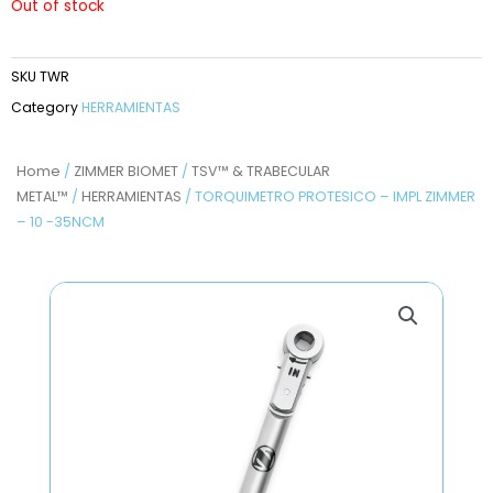
Out of stock
SKU
TWR
Category
HERRAMIENTAS
Home
/
ZIMMER BIOMET
/
TSV™ & TRABECULAR
METAL™
/
HERRAMIENTAS
/ TORQUIMETRO PROTESICO – IMPL ZIMMER
– 10 -35NCM