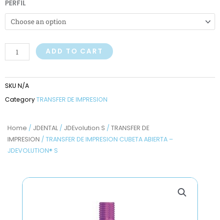
TRANSFER
PERFIL
DE
IMPRESION
CUBETA
ABIERTA
ADD TO CART
-
JDEVOLUTION®
SKU
N/A
S
Category
TRANSFER DE IMPRESION
quantity
Home
/
JDENTAL
/
JDEvolution S
/
TRANSFER DE
IMPRESION
/ TRANSFER DE IMPRESION CUBETA ABIERTA –
JDEVOLUTION® S