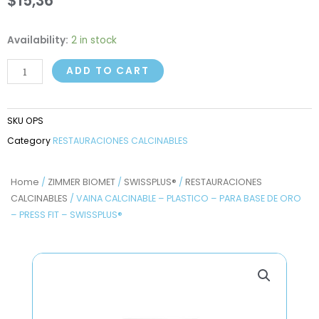
$
15,36
VAINA
Availability:
2 in stock
CALCINABLE
ADD TO CART
-
PLASTICO
-
SKU
OPS
PARA
Category
RESTAURACIONES CALCINABLES
BASE
DE
ORO
Home
/
ZIMMER BIOMET
/
SWISSPLUS®
/
RESTAURACIONES
CALCINABLES
/ VAINA CALCINABLE – PLASTICO – PARA BASE DE ORO
-
– PRESS FIT – SWISSPLUS®
PRESS
FIT
-
SWISSPLUS®
quantity