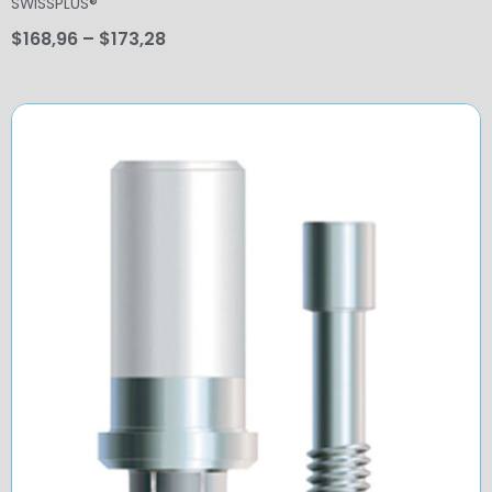
SWISSPLUS®
$
168,96
–
$
173,28