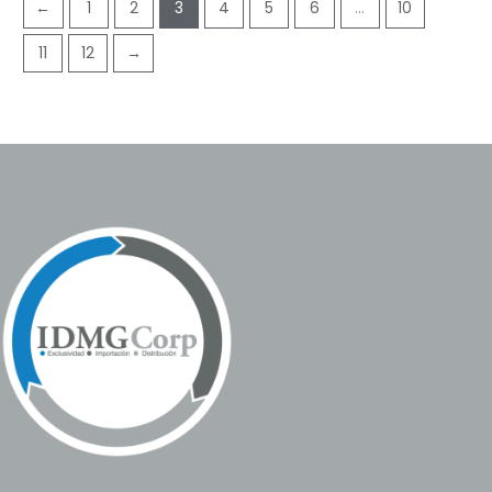
←
1
2
3
4
5
6
…
10
11
12
→