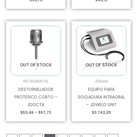
Price
range:
$53,46
through
$57,73
OUT OF STOCK
OUT OF STOCK
INSTRUMENTAL
JDWeld
DESTORNILLADOR
EQUIPO PARA
PROTESICO CORTO –
SOLDADURA INTRAORAL
JDOCTA
– JDWELD UNIT
$
53,46
–
$
57,73
$
3.742,03