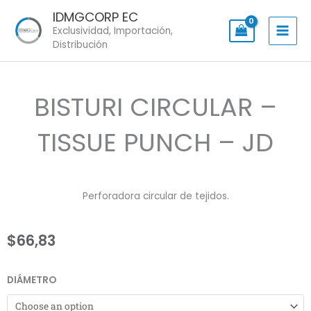
Skip
IDMGCORP EC
to
Exclusividad, Importación,
content
Distribución
BISTURI CIRCULAR –
TISSUE PUNCH – JD
Perforadora circular de tejidos.
$
66,83
BISTURI
DIÁMETRO
CIRCULAR