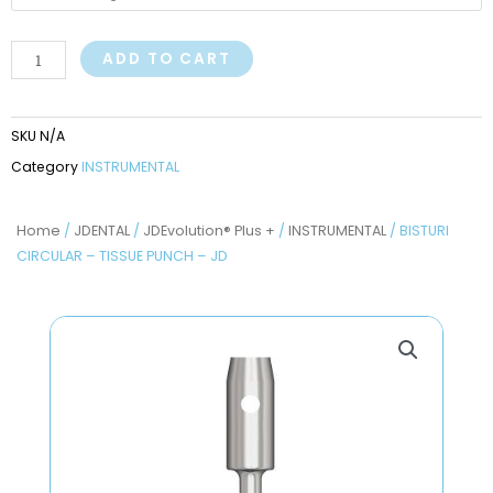
-
TISSUE
PUNCH
ADD TO CART
-
JD
SKU
N/A
quantity
Category
INSTRUMENTAL
Home
/
JDENTAL
/
JDEvolution® Plus +
/
INSTRUMENTAL
/ BISTURI
CIRCULAR – TISSUE PUNCH – JD