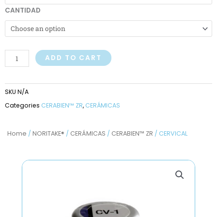
CANTIDAD
ADD TO CART
SKU
N/A
Categories
CERABIEN™ ZR
,
CERÁMICAS
Home
/
NORITAKE®
/
CERÁMICAS
/
CERABIEN™ ZR
/ CERVICAL