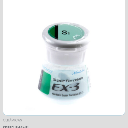
range:
$12,71
through
$188,54
CERÁMICAS
SPEED ENAMEL