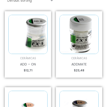
CERÁMICAS
CERÁMICAS
ADD – ON
ADDMATE
$
12,71
$
23,48
Price
Price
range:
range:
$12,71
$15,20
through
through
$188,54
$56,36