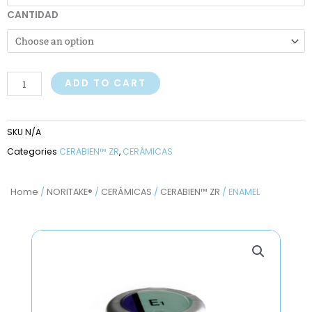
through
CANTIDAD
$56,36
ADD TO CART
SKU
N/A
Categories
CERABIEN™ ZR
,
CERÁMICAS
Home
/
NORITAKE®
/
CERÁMICAS
/
CERABIEN™ ZR
/ ENAMEL