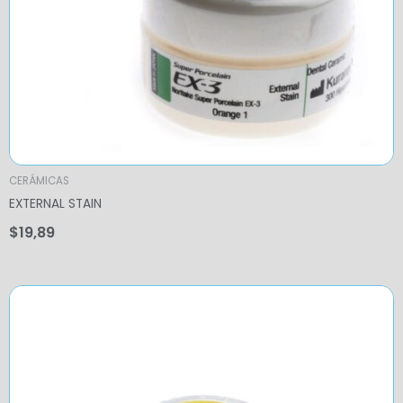
CERÁMICAS
EXTERNAL STAIN
$
19,89
Price
range:
$16,58
through
$69,17