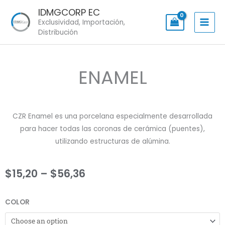
Skip
IDMGCORP EC
to
Exclusividad, Importación,
content
Distribución
ENAMEL
CZR Enamel es una porcelana especialmente desarrollada
para hacer todas las coronas de cerámica (puentes),
utilizando estructuras de alúmina.
Price
$
15,20
–
$
56,36
range:
ENAMEL
COLOR
$15,20
quantity