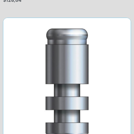
$
128,64