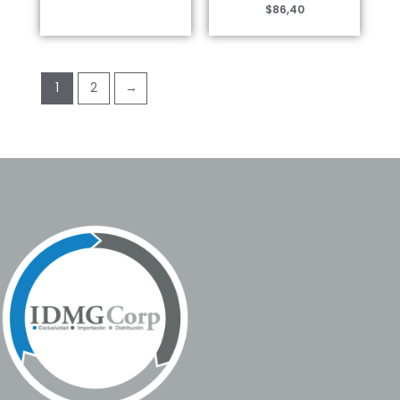
$
86,40
1
2
→