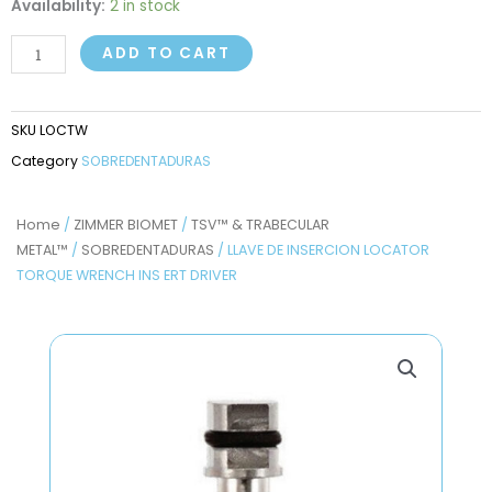
LLAVE
Availability:
2 in stock
DE
ADD TO CART
INSERCION
LOCATOR
TORQUE
SKU
LOCTW
WRENCH
Category
SOBREDENTADURAS
INS
ERT
DRIVER
Home
/
ZIMMER BIOMET
/
TSV™ & TRABECULAR
METAL™
/
SOBREDENTADURAS
/ LLAVE DE INSERCION LOCATOR
quantity
TORQUE WRENCH INS ERT DRIVER