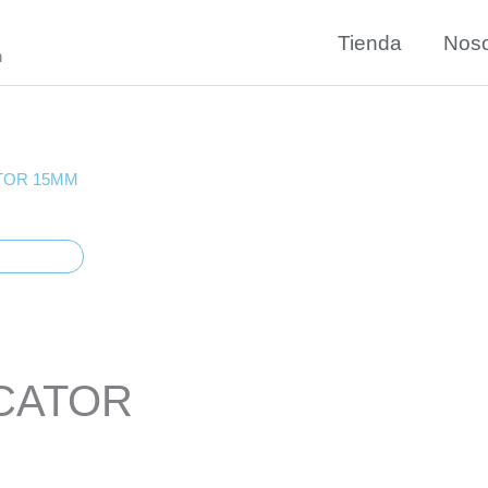
Tienda
Noso
n
TOR 15MM
CATOR