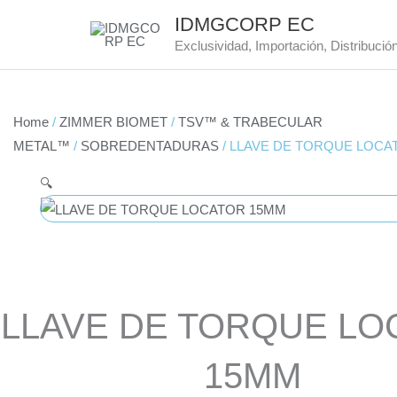
Skip
IDMGCORP EC
to
Exclusividad, Importación, Distribució
content
Home
/
ZIMMER BIOMET
/
TSV™ & TRABECULAR
METAL™
/
SOBREDENTADURAS
/ LLAVE DE TORQUE LOCA
🔍
LLAVE DE TORQUE LO
15MM