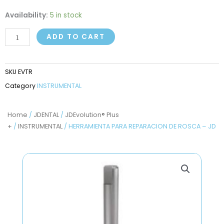
HERRAMIENTA
Availability:
5 in stock
PARA
ADD TO CART
REPARACION
DE
ROSCA
SKU
EVTR
-
Category
INSTRUMENTAL
JD
quantity
Home
/
JDENTAL
/
JDEvolution® Plus
+
/
INSTRUMENTAL
/ HERRAMIENTA PARA REPARACION DE ROSCA – JD