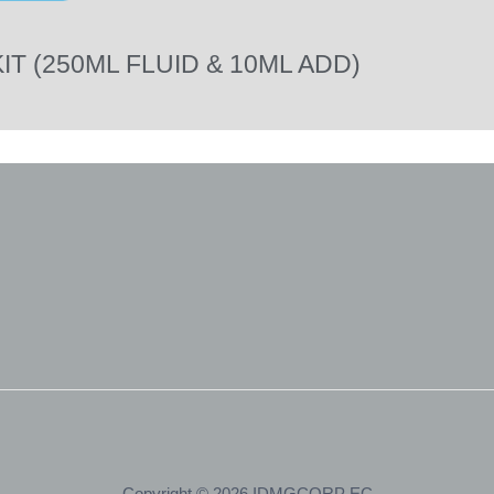
T (250ML FLUID & 10ML ADD)
Copyright © 2026 IDMGCORP EC