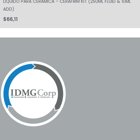
LIQUIDO PARA CERAMICA – CERAFIRM KIT (250ML FLUID & 10ML
ADD)
$
66,11