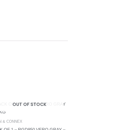
OUT OF STOCK
N & CONNEX
K OF 1 – RGD850 VERO GRAY –