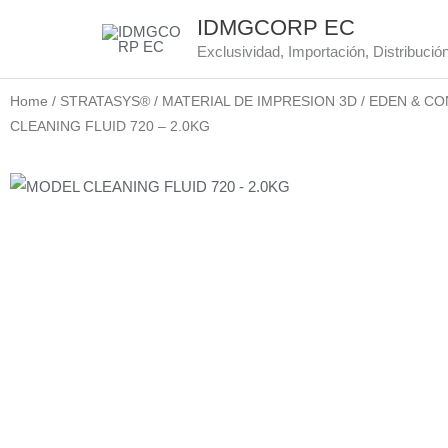
Skip
IDMGCORP EC
to
Exclusividad, Importación, Distribució
content
Home
/
STRATASYS®
/
MATERIAL DE IMPRESION 3D
/
EDEN & CO
CLEANING FLUID 720 – 2.0KG