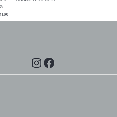
KG
41,60