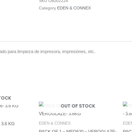
SKU
OBJ02224
Category
EDEN & CONNEX
zado para limpieza de impresora, impresiónes, etc.
TOCK
OUT OF STOCK
EDEN & CONNEX
EDE
 3.6 KG
PACK OF 1 – MED620 – VEROGLAZE-
PAC