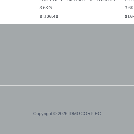
3.6KG
3.6
$
1.106,40
$
1.6
Copyright © 2026 IDMGCORP EC