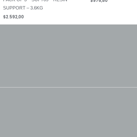
$
976,80
SUPPORT – 3.6KG
$
2.592,00