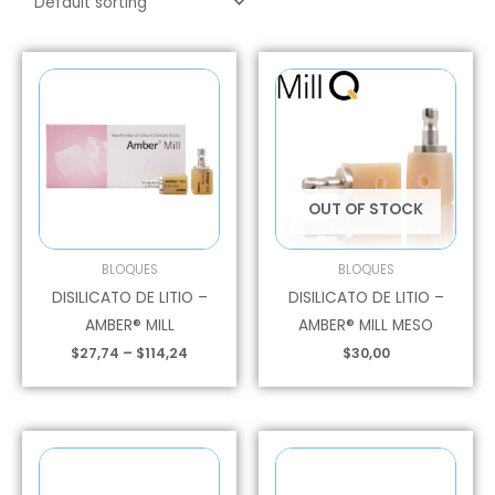
Price
range:
$27,74
through
$114,24
OUT OF STOCK
BLOQUES
BLOQUES
DISILICATO DE LITIO –
DISILICATO DE LITIO –
AMBER® MILL
AMBER® MILL MESO
$
27,74
–
$
114,24
$
30,00